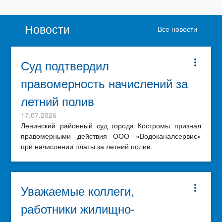
Новости
Все новости
Суд подтвердил
more_vert
правомерность начислений за
летний полив
17.07.2026
Ленинский районный суд города Костромы признал
правомерными действия ООО «Водоканалсервис»
при начислении платы за летний полив.
Уважаемые коллеги,
more_vert
работники жилищно-