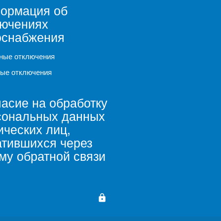
ормация об
лючениях
оснабжения
ные отключения
ые отключения
асие на обработку
сональных данных
ческих лиц,
атившихся через
му обратной связи
lock