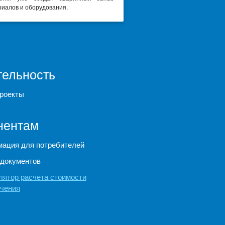
иалов и оборудования.
тельность
роекты
нентам
ация для потребителей
документов
лятор расчета стоимости
чения