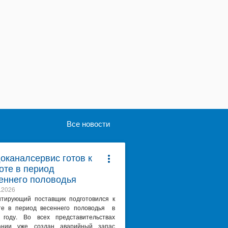
Все новости
оканалсервис готов к
more_vert
оте в период
еннего половодья
.2026
нтирующий поставщик подготовился к
те в период весеннего половодья в
 году. Во всех представительствах
ании уже создан аварийный запас