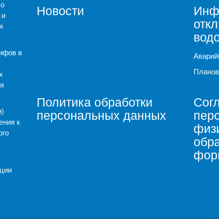
 о
Новости
Инф
 и
отк
я
вод
ифов в
Аварий
Планов
х
я
Политика обработки
Согл
)
персональных данных
пер
ения к
физи
ого
обр
фор
ации