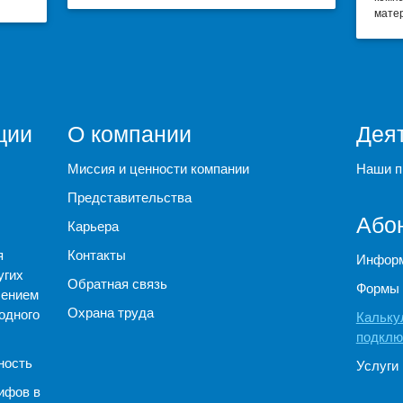
матер
ции
О компании
Дея
Миссия и ценности компании
Наши п
Представительства
Або
Карьера
я
Контакты
Информ
угих
Обратная связь
Формы 
чением
Охрана труда
одного
Кальку
подклю
ность
Услуги
ифов в