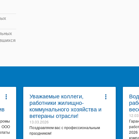
ных
льных
ившихся
Уважаемые коллеги,
Вод
more_vert
more_vert
работники жилищно-
раб
ив
коммунального хозяйства и
вес
ветераны отрасли!
12.03
тромы
Гара
13.03.2026
я ООО
рабо
Поздравляем вас с профессиональным
платы
2026
праздником!
комп