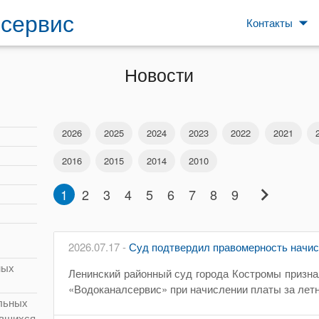
сервис
arrow_drop_down
Контакты
Новости
2026
2025
2024
2023
2022
2021
2016
2015
2014
2010
chevron_right
1
2
3
4
5
6
7
8
9
2026.07.17 -
Суд подтвердил правомерность начис
ных
Ленинский районный суд города Костромы приз
«Водоканалсервис» при начислении платы за летн
льных
ившихся