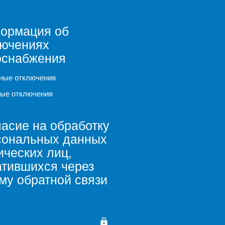
ормация об
лючениях
оснабжения
ные отключения
ые отключения
асие на обработку
сональных данных
ческих лиц,
атившихся через
му обратной связи
lock