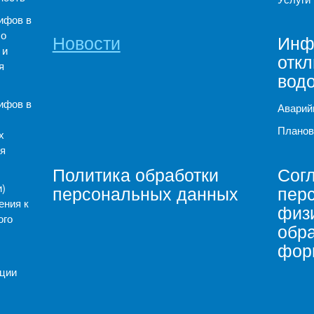
ифов в
 о
Новости
Инф
 и
отк
я
вод
ифов в
Аварий
Планов
х
я
Политика обработки
Согл
)
персональных данных
пер
ения к
физи
ого
обр
фор
ации