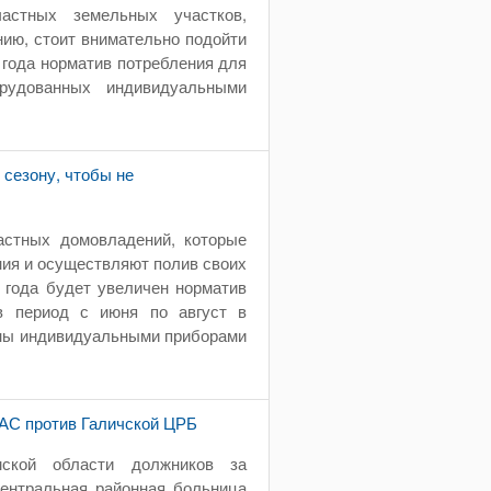
астных земельных участков,
ию, стоит внимательно подойти
5 года норматив потребления для
рудованных индивидуальными
 сезону, чтобы не
астных домовладений, которые
ия и осуществляют полив своих
5 года будет увеличен норматив
в период с июня по август в
аны индивидуальными приборами
АС против Галичской ЦРБ
ской области должников за
ентральная районная больница