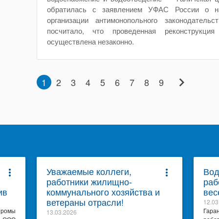
обратилась с заявлением УФАС России о н
организации антимонопольного законодательс
посчитало, что проведенная реконструкци
осуществлена незаконно.
chevron_right
1
2
3
4
5
6
7
8
9
Уважаемые коллеги,
Вод
more_vert
more_vert
работники жилищно-
раб
ив
коммунального хозяйства и
вес
ветераны отрасли!
12.03
тромы
Гара
13.03.2026