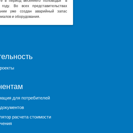
те в период весеннего половодья в
 году. Во всех представительствах
ании уже создан аварийный запас
иалов и оборудования.
тельность
роекты
нентам
ация для потребителей
документов
лятор расчета стоимости
чения