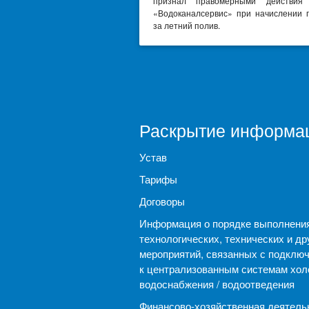
признал правомерными действи
«Водоканалсервис» при начислении 
за летний полив.
Раскрытие информа
Устав
Тарифы
Договоры
Информация о порядке выполнени
технологических, технических и др
мероприятий, связанных с подклю
к централизованным системам хол
водоснабжения / водоотведения
Финансово-хозяйственная деятель