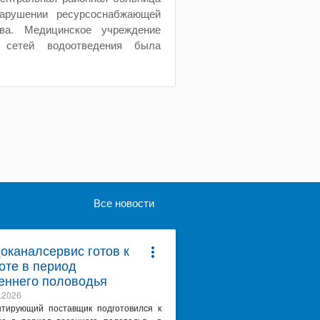
арушении ресурсоснабжающей
тва. Медицинское учреждение
я сетей водоотведения была
Все новости
оканалсервис готов к
more_vert
оте в период
еннего половодья
.2026
нтирующий поставщик подготовился к