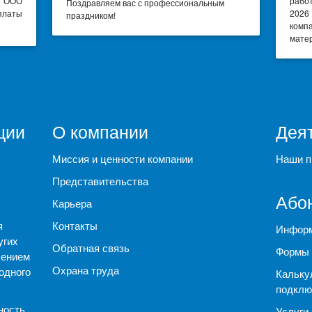
я ООО
рабо
Поздравляем вас с профессиональным
платы
2026
праздником!
комп
матер
ции
О компании
Дея
Миссия и ценности компании
Наши п
Представительства
Або
Карьера
я
Контакты
Информ
угих
Обратная связь
Формы 
чением
Охрана труда
одного
Кальку
подклю
ность
Услуги