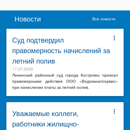
Новости
Все новости
Суд подтвердил
more_vert
правомерность начислений за
летний полив
17.07.2026
Ленинский районный суд города Костромы признал
правомерными действия ООО «Водоканалсервис»
при начислении платы за летний полив.
Уважаемые коллеги,
more_vert
работники жилищно-