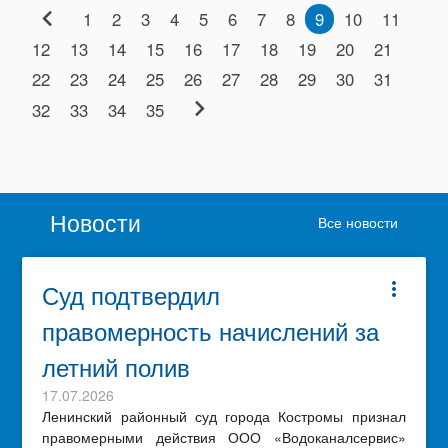
chevron_left
1
2
3
4
5
6
7
8
9
10
11
12
13
14
15
16
17
18
19
20
21
22
23
24
25
26
27
28
29
30
31
chevron_right
32
33
34
35
Новости
Все новости
Суд подтвердил
more_vert
правомерность начислений за
летний полив
17.07.2026
Ленинский районный суд города Костромы признал
правомерными действия ООО «Водоканалсервис»