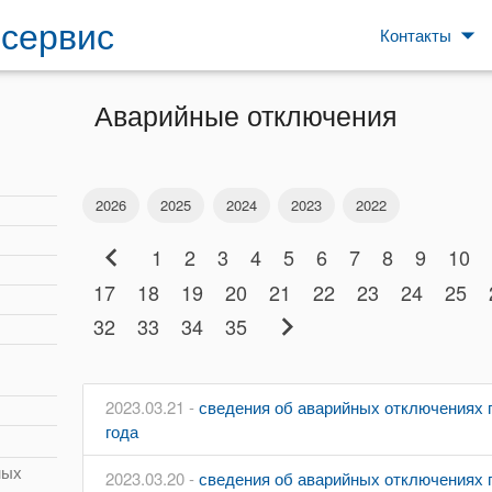
сервис
arrow_drop_down
Контакты
Аварийные отключения
2026
2025
2024
2023
2022
chevron_left
1
2
3
4
5
6
7
8
9
10
17
18
19
20
21
22
23
24
25
chevron_right
32
33
34
35
2023.03.21 -
сведения об аварийных отключениях п
года
ных
2023.03.20 -
сведения об аварийных отключениях п