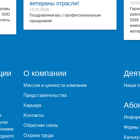
ветераны отрасли!
12.03
тромы
Гара
13.03.2026
я ООО
рабо
Поздравляем вас с профессиональным
платы
2026
праздником!
комп
матер
ции
О компании
Дея
Миссия и ценности компании
Наши п
Представительства
Або
Карьера
я
Контакты
Информ
угих
Обратная связь
Формы 
чением
Охрана труда
одного
Кальку