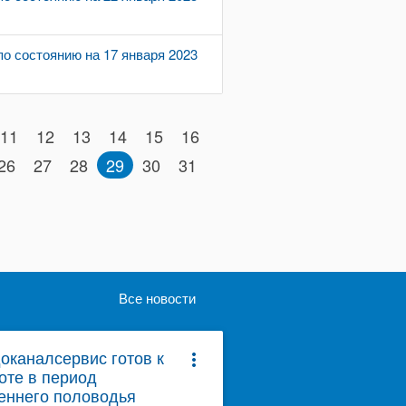
о состоянию на 17 января 2023
11
12
13
14
15
16
26
27
28
29
30
31
Все новости
оканалсервис готов к
more_vert
оте в период
еннего половодья