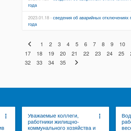
года
2023.01.18 -
сведения об аварийных отключениях п
года
chevron_left
1
2
3
4
5
6
7
8
9
10
17
18
19
20
21
22
23
24
25
chevron_right
32
33
34
35
Уважаемые коллеги,
Вод
more_vert
more_vert
работники жилищно-
раб
ив
коммунального хозяйства и
вес