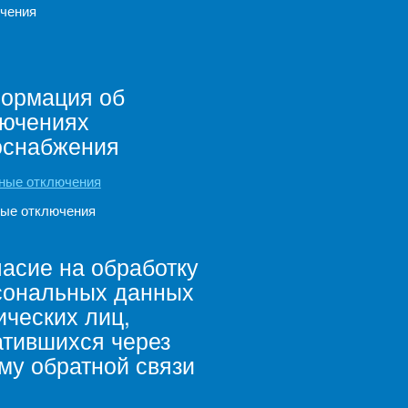
чения
ормация об
лючениях
оснабжения
ные отключения
ые отключения
асие на обработку
сональных данных
ческих лиц,
атившихся через
му обратной связи