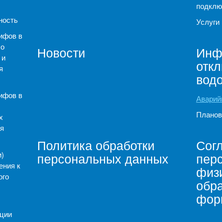
подклю
ность
Услуги
ифов в
 о
Новости
Инф
 и
отк
я
вод
ифов в
Аварий
Планов
х
я
Политика обработки
Согл
)
персональных данных
пер
ения к
физи
ого
обр
фор
ации