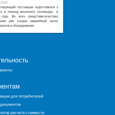
.2026
нтирующий поставщик подготовился к
те в период весеннего половодья в
 году. Во всех представительствах
ании уже создан аварийный запас
иалов и оборудования.
тельность
роекты
нентам
ация для потребителей
документов
лятор расчета стоимости