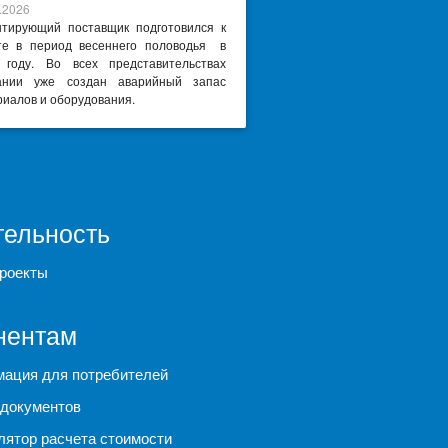
.2026
нтирующий поставщик подготовился к
те в период весеннего половодья в
 году. Во всех представительствах
ании уже создан аварийный запас
иалов и оборудования.
тельность
роекты
нентам
ация для потребителей
документов
лятор расчета стоимости