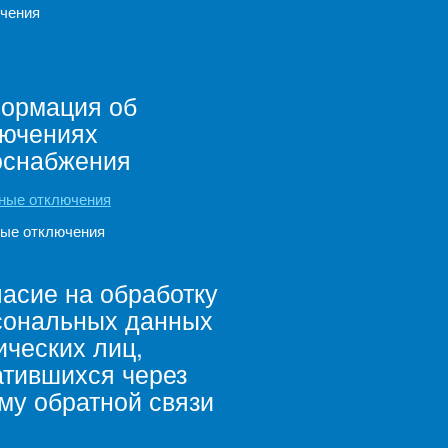
чения
ормация об
лючениях
оснабжения
ные отключения
ые отключения
асие на обработку
сональных данных
ческих лиц,
атившихся через
му обратной связи