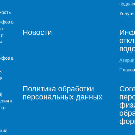
подклю
ность
Услуги
ифов в
 о
Новости
Инф
 и
отк
я
вод
ифов в
Аварий
Планов
х
я
Политика обработки
Согл
)
персональных данных
пер
ения к
физи
ого
обр
фор
ации