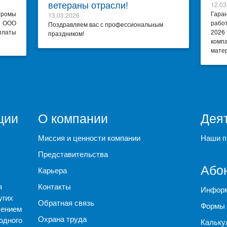
ветераны отрасли!
12.03
тромы
Гара
13.03.2026
я ООО
рабо
Поздравляем вас с профессиональным
платы
2026
праздником!
комп
матер
ции
О компании
Дея
Миссия и ценности компании
Наши п
Представительства
Або
Карьера
я
Контакты
Информ
угих
Обратная связь
Формы 
чением
Охрана труда
одного
Кальку