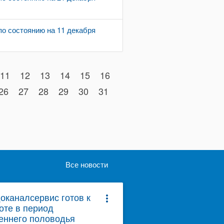
о состоянию на 11 декабря
11
12
13
14
15
16
26
27
28
29
30
31
Все новости
оканалсервис готов к
more_vert
оте в период
еннего половодья