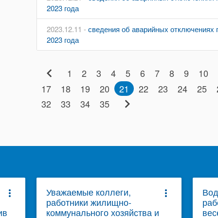
2023 года
2023.12.11 -
сведения об аварийных отключениях п
2023 года
chevron_left
1
2
3
4
5
6
7
8
9
10
17
18
19
20
21
22
23
24
25
chevron_right
32
33
34
35
Уважаемые коллеги,
Вод
more_vert
more_vert
работники жилищно-
раб
ив
коммунального хозяйства и
вес