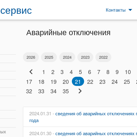
сервис
arrow_drop_down
Контакты
Аварийные отключения
2026
2025
2024
2023
2022
chevron_left
1
2
3
4
5
6
7
8
9
10
17
18
19
20
21
22
23
24
25
chevron_right
32
33
34
35
2024.01.31 -
сведения об аварийных отключениях п
года
ных
2024.01.30 -
сведения об аварийных отключениях п