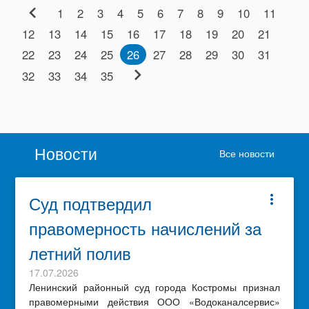
chevron_left
1
2
3
4
5
6
7
8
9
10
11
12
13
14
15
16
17
18
19
20
21
22
23
24
25
26
27
28
29
30
31
chevron_right
32
33
34
35
Новости
Все новости
Суд подтвердил
more_vert
правомерность начислений за
летний полив
17.07.2026
Ленинский районный суд города Костромы признал
правомерными действия ООО «Водоканалсервис»