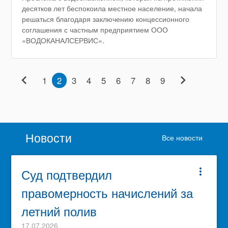
десятков лет беспокоила местное население, начала
решаться благодаря заключению концессионного
соглашения с частным предприятием ООО
«ВОДОКАНАЛСЕРВИС».
chevron_left
chevron_right
1
2
3
4
5
6
7
8
9
Новости
Все новости
Суд подтвердил
more_vert
правомерность начислений за
летний полив
17.07.2026