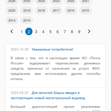
2026
2025
2024
2023
2022
2021
2020
2019
2018
2017
2016
2015
2014
2010
chevron_left
chevron_right
1
2
3
4
5
6
7
8
9
2024.10.28 -
Уважаемые потребители!
В связи с тем, что в настоящее время АО «Почта
России» задерживает перечисление денежных
средств, принятых от населения за услуги ЖКХ,
предлагаем вам использовать другие способы
оплаты.
2024.09.20 -
Для жителей Шарьи введен в
эксплуатацию новый магистральный водовод
Большой дорогостоящий проект реализован