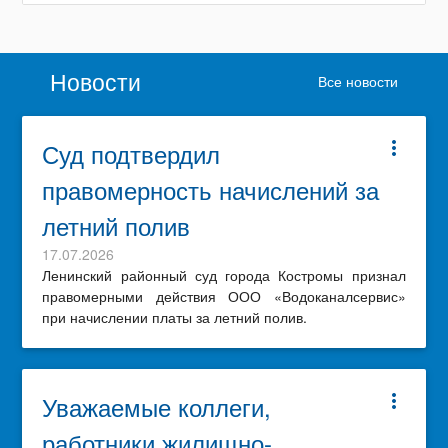
Новости
Все новости
Суд подтвердил
more_vert
правомерность начислений за
летний полив
17.07.2026
Ленинский районный суд города Костромы признал
правомерными действия ООО «Водоканалсервис»
при начислении платы за летний полив.
Уважаемые коллеги,
more_vert
работники жилищно-