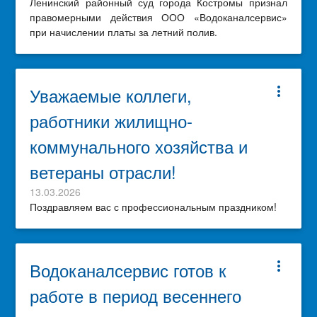
Ленинский районный суд города Костромы признал
правомерными действия ООО «Водоканалсервис»
при начислении платы за летний полив.
Уважаемые коллеги,
more_vert
работники жилищно-
коммунального хозяйства и
ветераны отрасли!
13.03.2026
Поздравляем вас с профессиональным праздником!
Водоканалсервис готов к
more_vert
работе в период весеннего