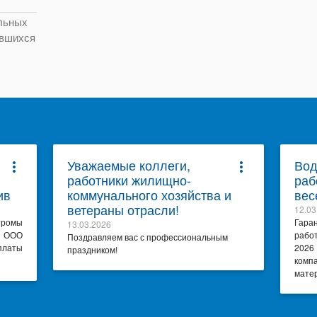
льных
ившихся
Уважаемые коллеги,
Вод
more_vert
more_vert
работники жилищно-
раб
ив
коммунального хозяйства и
вес
ветераны отрасли!
12.03
тромы
Гара
13.03.2026
я ООО
рабо
Поздравляем вас с профессиональным
платы
2026
праздником!
комп
матер