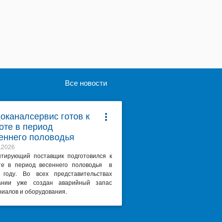
Все новости
оканалсервис готов к
more_vert
оте в период
еннего половодья
.2026
нтирующий поставщик подготовился к
те в период весеннего половодья в
 году. Во всех представительствах
ании уже создан аварийный запас
иалов и оборудования.