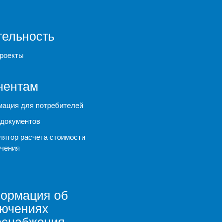
тельность
роекты
нентам
ация для потребителей
документов
лятор расчета стоимости
чения
ормация об
лючениях
оснабжения