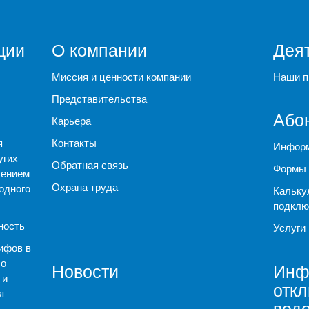
ции
О компании
Дея
Миссия и ценности компании
Наши п
Представительства
Або
Карьера
я
Контакты
Информ
угих
Обратная связь
Формы 
чением
Охрана труда
одного
Кальку
подклю
ность
Услуги
ифов в
 о
Новости
Инф
 и
отк
я
вод