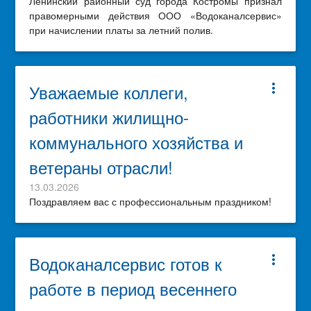
Ленинский районный суд города Костромы признал
правомерными действия ООО «Водоканалсервис»
при начислении платы за летний полив.
Уважаемые коллеги,
more_vert
работники жилищно-
коммунального хозяйства и
ветераны отрасли!
13.03.2026
Поздравляем вас с профессиональным праздником!
Водоканалсервис готов к
more_vert
работе в период весеннего