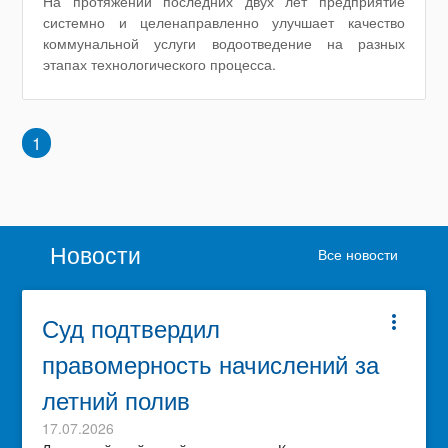
На протяжении последних двух лет предприятие
системно и целенаправленно улучшает качество
коммунальной услуги водоотведение на разных
этапах технологического процесса.
1
Новости
Все новости
Суд подтвердил
more_vert
правомерность начислений за
летний полив
17.07.2026