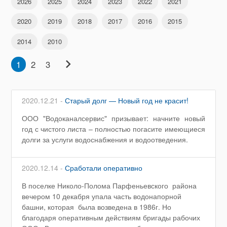
2026
2025
2024
2023
2022
2021
2020
2019
2018
2017
2016
2015
2014
2010
chevron_right
1
2
3
2020.12.21 -
Старый долг — Новый год не красит!
ООО "Водоканалсервис" призывает: начните новый
год с чистого листа – полностью погасите имеющиеся
долги за услуги водоснабжения и водоотведения.
2020.12.14 -
Сработали оперативно
В поселке Николо-Полома Парфеньевского района
вечером 10 декабря упала часть водонапорной
башни, которая была возведена в 1986г. Но
благодаря оперативным действиям бригады рабочих